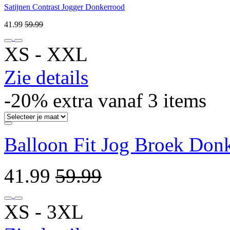
Satijnen Contrast Jogger Donkerrood
41.99
59.99
XS ‐ XXL
Zie details
-20% extra vanaf 3 items
Balloon Fit Jog Broek Don
41.99
59.99
XS ‐ 3XL