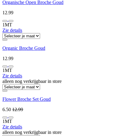
Organische Open Broche Goud
12.99
1MT
Zie details
Organic Broche Goud
12.99
1MT
Zie details
alleen nog verkrijgbaar in store
Flower Broche Set Goud
6.50
12.99
1MT
Zie details
alleen nog verkrijgbaar in store