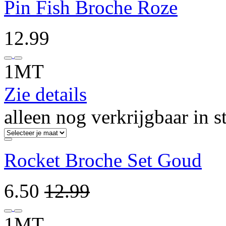
Pin Fish Broche Roze
12.99
1MT
Zie details
alleen nog verkrijgbaar in s
Rocket Broche Set Goud
6.50
12.99
1MT