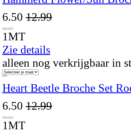
6.50
12.99
1MT
Zie details
alleen nog verkrijgbaar in s
Heart Beetle Broche Set R
6.50
12.99
1MT