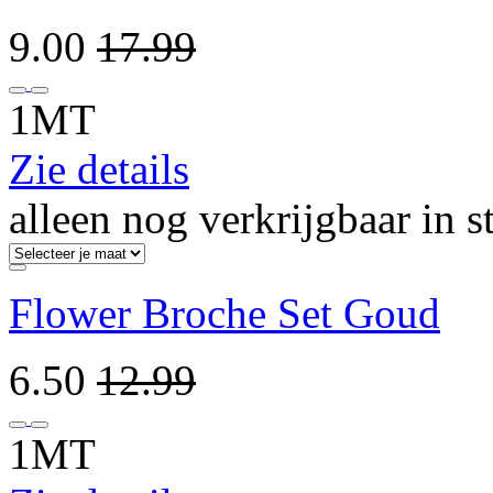
9.00
17.99
1MT
Zie details
alleen nog verkrijgbaar in s
Flower Broche Set Goud
6.50
12.99
1MT