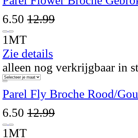
Parel Flower Broche Gebro
6.50
12.99
1MT
Zie details
alleen nog verkrijgbaar in s
Parel Fly Broche Rood/Go
6.50
12.99
1MT