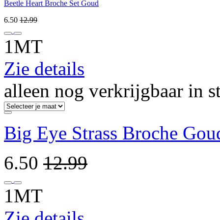
Beetle Heart Broche Set Goud
6.50
12.99
1MT
Zie details
alleen nog verkrijgbaar in s
Big Eye Strass Broche Gou
6.50
12.99
1MT
Zie details