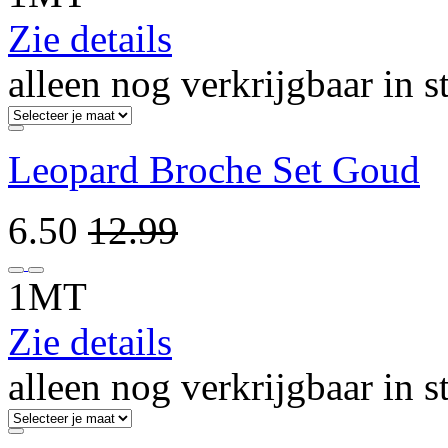
Zie details
alleen nog verkrijgbaar in s
Leopard Broche Set Goud
6.50
12.99
1MT
Zie details
alleen nog verkrijgbaar in s