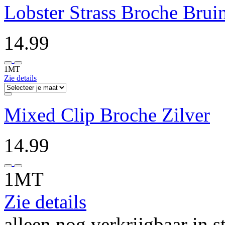
Lobster Strass Broche Brui
14.99
1MT
Zie details
Mixed Clip Broche Zilver
14.99
1MT
Zie details
alleen nog verkrijgbaar in s