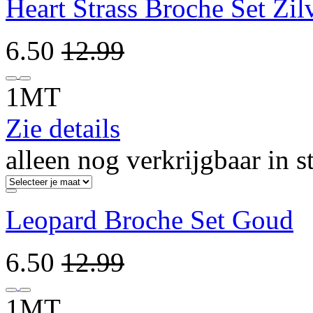
Heart Strass Broche Set Zil
6.50
12.99
1MT
Zie details
alleen nog verkrijgbaar in s
Leopard Broche Set Goud
6.50
12.99
1MT