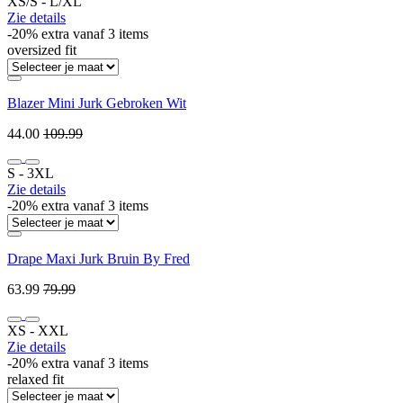
XS/S ‐ L/XL
Zie details
-20% extra vanaf 3 items
oversized fit
Blazer Mini Jurk Gebroken Wit
44.00
109.99
S ‐ 3XL
Zie details
-20% extra vanaf 3 items
Drape Maxi Jurk Bruin By Fred
63.99
79.99
XS ‐ XXL
Zie details
-20% extra vanaf 3 items
relaxed fit