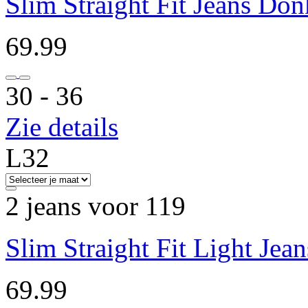
Slim Straight Fit Jeans Do
69.99
30 ‐ 36
Zie details
L32
2 jeans voor 119
Slim Straight Fit Light Jea
69.99