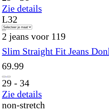
Zie details
L32
2 jeans voor 119
Slim Straight Fit Jeans Don
69.99
29 ‐ 34
Zie details
non-stretch