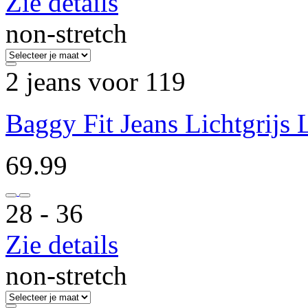
Zie details
non-stretch
2 jeans voor 119
Baggy Fit Jeans Lichtgrijs 
69.99
28 ‐ 36
Zie details
non-stretch