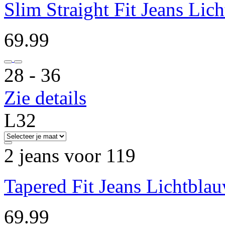
Slim Straight Fit Jeans Li
69.99
28 ‐ 36
Zie details
L32
2 jeans voor 119
Tapered Fit Jeans Lichtbla
69.99