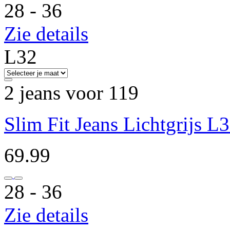
28 ‐ 36
Zie details
L32
2 jeans voor 119
Slim Fit Jeans Lichtgrijs L
69.99
28 ‐ 36
Zie details