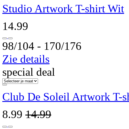
Studio Artwork T-shirt Wit
14.99
98/104 ‐ 170/176
Zie details
special deal
Club De Soleil Artwork T-sh
8.99
14.99