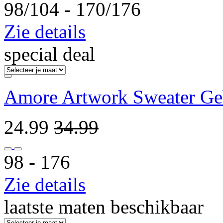
98/104 ‐ 170/176
Zie details
special deal
Amore Artwork Sweater Ge
24.99
34.99
98 ‐ 176
Zie details
laatste maten beschikbaar