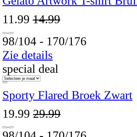
Gelato Artwork T-shirt Bru
11.99
14.99
98/104 ‐ 170/176
Zie details
special deal
Sporty Flared Broek Zwart
19.99
29.99
98/104 ‐ 170/176