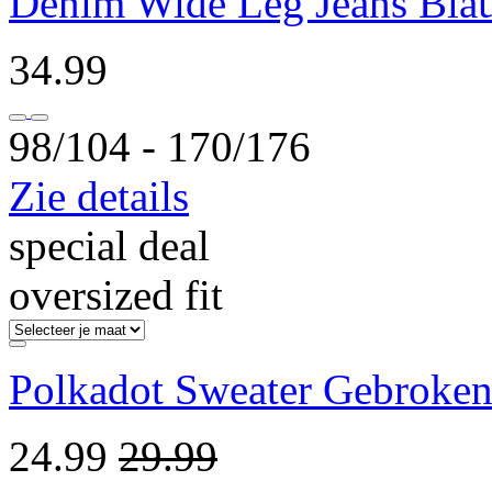
Denim Wide Leg Jeans Bla
34.99
98/104 ‐ 170/176
Zie details
special deal
oversized fit
Polkadot Sweater Gebroken
24.99
29.99