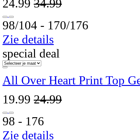
24.99
34.99
98/104 ‐ 170/176
Zie details
special deal
All Over Heart Print Top G
19.99
24.99
98 ‐ 176
Zie details