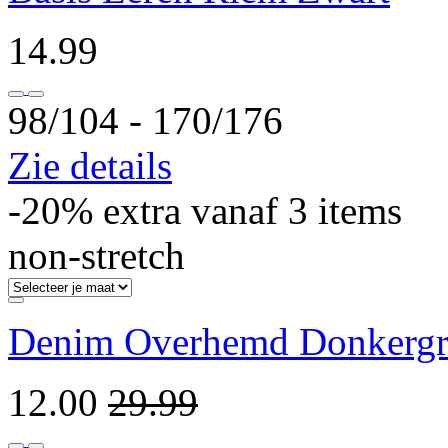
14.99
98/104 ‐ 170/176
Zie details
-20% extra vanaf 3 items
non-stretch
Denim Overhemd Donkergr
12.00
29.99