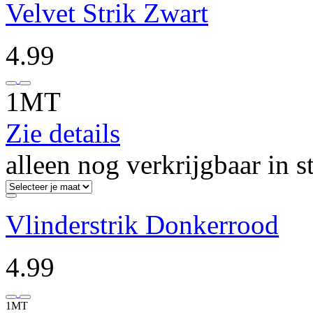
Velvet Strik Zwart
4.99
1MT
Zie details
alleen nog verkrijgbaar in s
Vlinderstrik Donkerrood
4.99
1MT