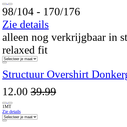
98/104 ‐ 170/176
Zie details
alleen nog verkrijgbaar in s
relaxed fit
Structuur Overshirt Donkerg
12.00
39.99
1MT
Zie details