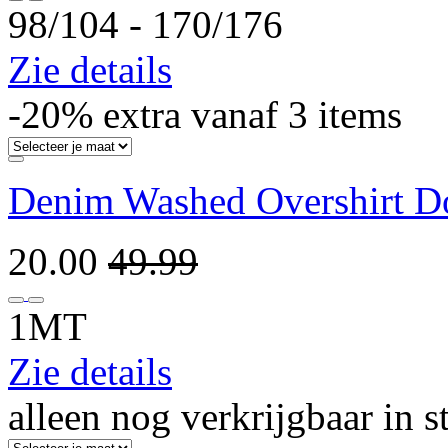
98/104 ‐ 170/176
Zie details
-20% extra vanaf 3 items
Denim Washed Overshirt Do
20.00
49.99
1MT
Zie details
alleen nog verkrijgbaar in s