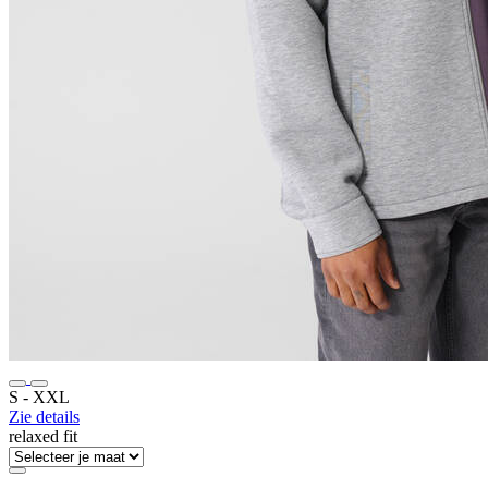
S ‐ XXL
Zie details
relaxed fit