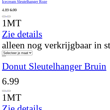
Icecream Sleutelhanger Roze
4.89
6.99
1MT
Zie details
alleen nog verkrijgbaar in s
Donut Sleutelhanger Bruin
6.99
1MT
Zie details