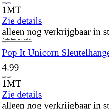
1MT
Zie details
alleen nog verkrijgbaar in s
Pop It Unicorn Sleutelhang
4.99
1MT
Zie details
alleen nog verkrijgbaar in s