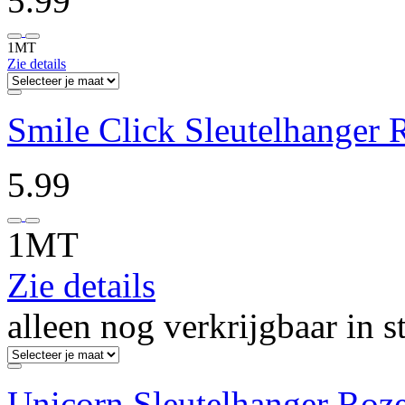
5.99
1MT
Zie details
Smile Click Sleutelhanger 
5.99
1MT
Zie details
alleen nog verkrijgbaar in s
Unicorn Sleutelhanger Roz