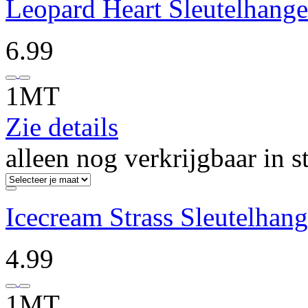
Leopard Heart Sleutelhange
6.99
1MT
Zie details
alleen nog verkrijgbaar in s
Icecream Strass Sleutelhang
4.99
1MT