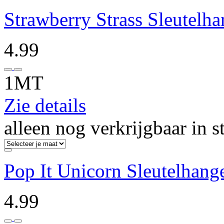
Strawberry Strass Sleutelh
4.99
1MT
Zie details
alleen nog verkrijgbaar in s
Pop It Unicorn Sleutelhang
4.99