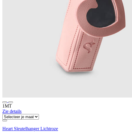
1MT
Zie details
Heart Sleutelhanger Lichtroze