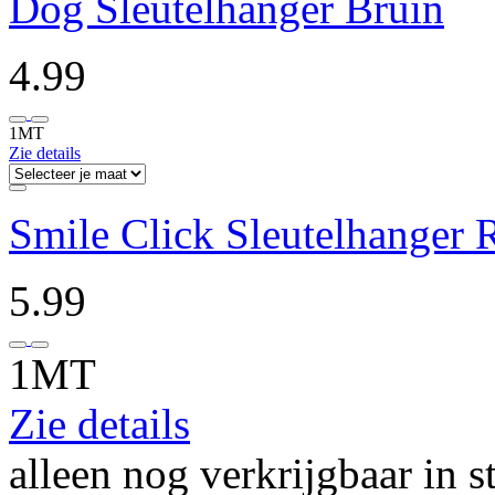
Dog Sleutelhanger Bruin
4.99
1MT
Zie details
Smile Click Sleutelhanger 
5.99
1MT
Zie details
alleen nog verkrijgbaar in s