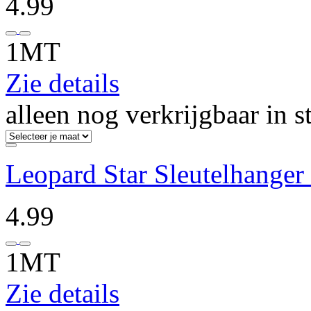
4.99
1MT
Zie details
alleen nog verkrijgbaar in s
Leopard Star Sleutelhanger
4.99
1MT
Zie details