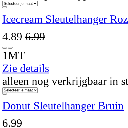
Icecream Sleutelhanger Ro
4.89
6.99
1MT
Zie details
alleen nog verkrijgbaar in s
Donut Sleutelhanger Bruin
6.99