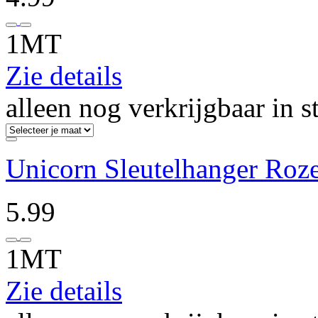
1MT
Zie details
alleen nog verkrijgbaar in s
Unicorn Sleutelhanger Roz
5.99
1MT
Zie details