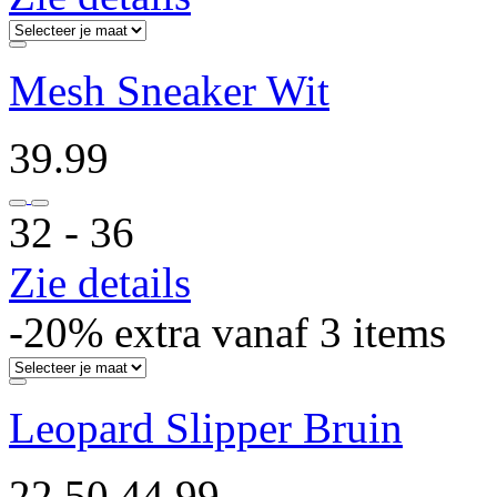
Mesh Sneaker Wit
39.99
32 ‐ 36
Zie details
-20% extra vanaf 3 items
Leopard Slipper Bruin
22.50
44.99