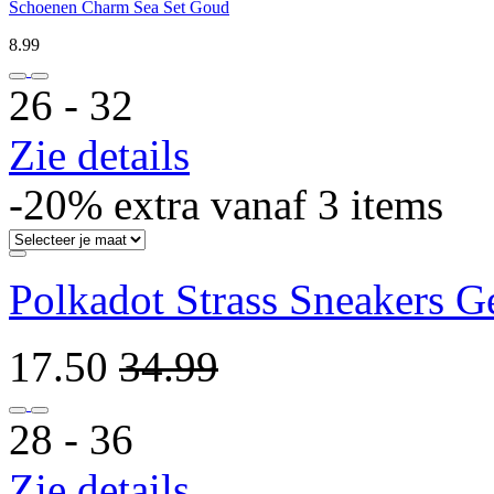
Schoenen Charm Sea Set Goud
8.99
26 ‐ 32
Zie details
-20% extra vanaf 3 items
Polkadot Strass Sneakers G
17.50
34.99
28 ‐ 36
Zie details