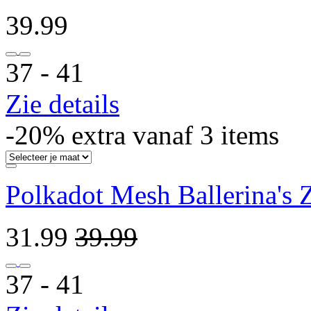
39.99
37 ‐ 41
Zie details
-20% extra vanaf 3 items
Polkadot Mesh Ballerina's 
31.99
39.99
37 ‐ 41