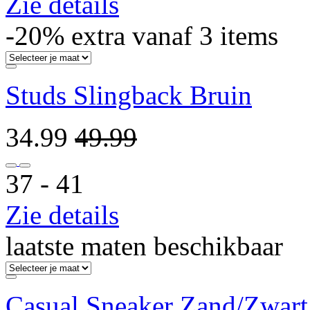
Zie details
-20% extra vanaf 3 items
Studs Slingback Bruin
34.99
49.99
37 ‐ 41
Zie details
laatste maten beschikbaar
Casual Sneaker Zand/Zwart