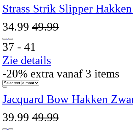
Strass Strik Slipper Hakken
34.99
49.99
37 ‐ 41
Zie details
-20% extra vanaf 3 items
Jacquard Bow Hakken Zwar
39.99
49.99