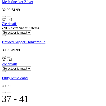
Mesh Sneaker Zilver
32.99
54.99
37 ‐ 41
Zie details
-20% extra vanaf 3 items
Braided Slipper Donkerbruin
39.99
49.99
37 ‐ 41
Zie details
Furry Mule Zand
49.99
37 ‐ 41