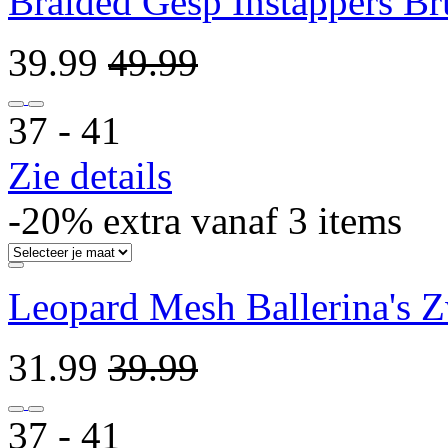
Braided Gesp Instappers Br
39.99
49.99
37 ‐ 41
Zie details
-20% extra vanaf 3 items
Leopard Mesh Ballerina's Z
31.99
39.99
37 ‐ 41