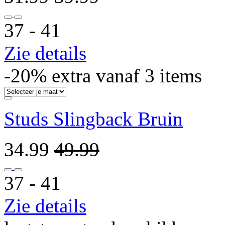
37 ‐ 41
Zie details
-20% extra vanaf 3 items
Studs Slingback Bruin
34.99
49.99
37 ‐ 41
Zie details