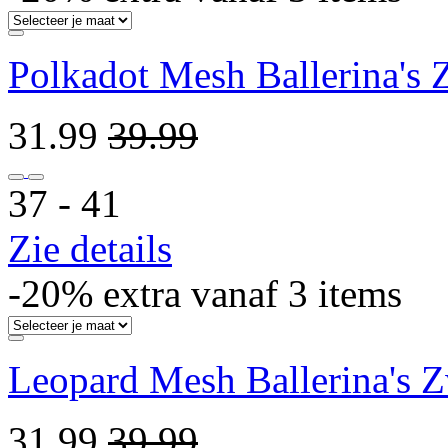
Polkadot Mesh Ballerina's 
31.99
39.99
37 ‐ 41
Zie details
-20% extra vanaf 3 items
Leopard Mesh Ballerina's Z
31.99
39.99