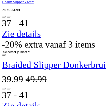
Charm Slipper Zwart
24.49
34.99
37 ‐ 41
Zie details
-20% extra vanaf 3 items
Braided Slipper Donkerbru
39.99
49.99
37 ‐ 41
Zie details