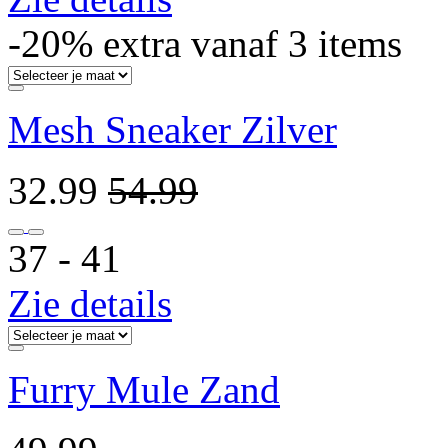
-20% extra vanaf 3 items
Mesh Sneaker Zilver
32.99
54.99
37 ‐ 41
Zie details
Furry Mule Zand