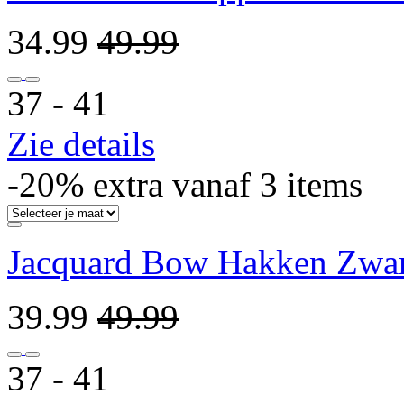
34.99
49.99
37 ‐ 41
Zie details
-20% extra vanaf 3 items
Jacquard Bow Hakken Zwar
39.99
49.99
37 ‐ 41