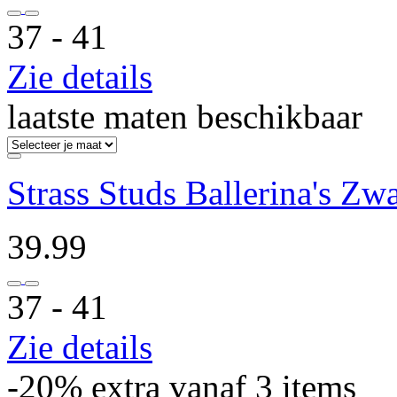
37 ‐ 41
Zie details
laatste maten beschikbaar
Strass Studs Ballerina's Zwa
39.99
37 ‐ 41
Zie details
-20% extra vanaf 3 items