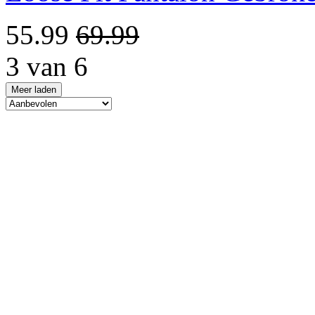
55.99
69.99
3 van 6
Meer laden