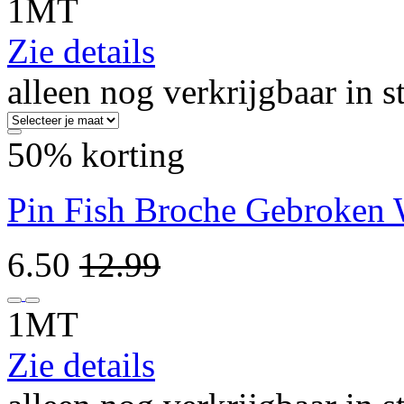
1MT
Zie details
alleen nog verkrijgbaar in s
50% korting
Pin Fish Broche Gebroken 
6.50
12.99
1MT
Zie details