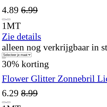
4.89
6.99
1MT
Zie details
alleen nog verkrijgbaar in s
30% korting
Flower Glitter Zonnebril Li
6.29
8.99