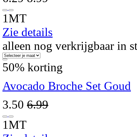
1MT
Zie details
alleen nog verkrijgbaar in s
50% korting
Avocado Broche Set Goud
3.50
6.99
1MT