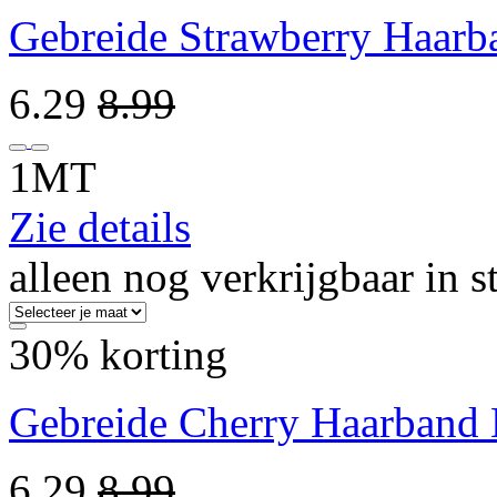
Gebreide Strawberry Haarb
6.29
8.99
1MT
Zie details
alleen nog verkrijgbaar in s
30% korting
Gebreide Cherry Haarband 
6.29
8.99