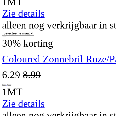
1MT
Zie details
alleen nog verkrijgbaar in s
30% korting
Coloured Zonnebril Roze/P
6.29
8.99
1MT
Zie details
alleen nog verkrijgbaar in s