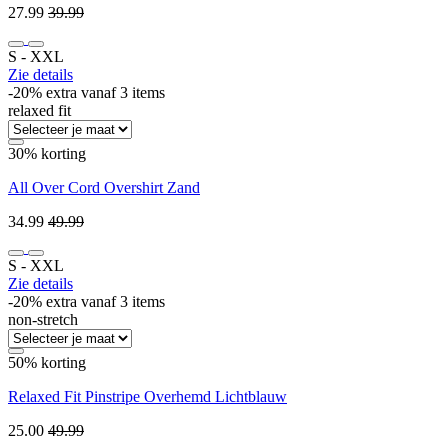
27.99
39.99
S ‐ XXL
Zie details
-20% extra vanaf 3 items
relaxed fit
30% korting
All Over Cord Overshirt Zand
34.99
49.99
S ‐ XXL
Zie details
-20% extra vanaf 3 items
non-stretch
50% korting
Relaxed Fit Pinstripe Overhemd Lichtblauw
25.00
49.99