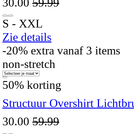
30.00
59.99
S ‐ XXL
Zie details
-20% extra vanaf 3 items
non-stretch
50% korting
Structuur Overshirt Lichtbr
30.00
59.99