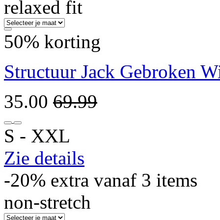
relaxed fit
50% korting
Structuur Jack Gebroken W
35.00
69.99
S ‐ XXL
Zie details
-20% extra vanaf 3 items
non-stretch