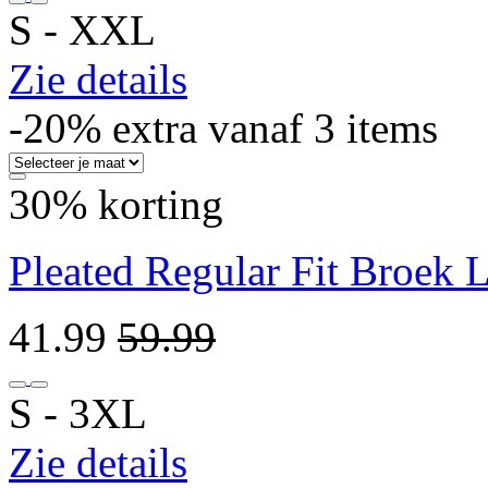
S ‐ XXL
Zie details
-20% extra vanaf 3 items
30% korting
Pleated Regular Fit Broek L
41.99
59.99
S ‐ 3XL
Zie details