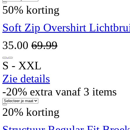
50% korting
Soft Zip Overshirt Lichtbru
35.00
69.99
S ‐ XXL
Zie details
-20% extra vanaf 3 items
20% korting
Structuur Regular Fit Broe