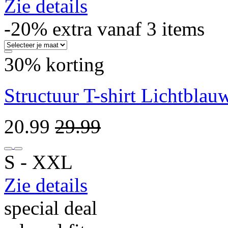
Zie details
-20% extra vanaf 3 items
30% korting
Structuur T-shirt Lichtblau
20.99
29.99
S ‐ XXL
Zie details
special deal