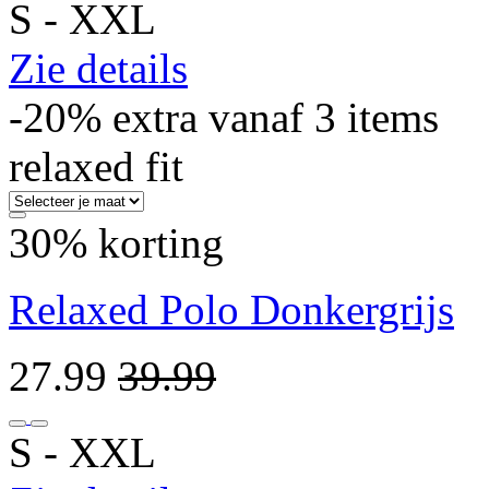
S ‐ XXL
Zie details
-20% extra vanaf 3 items
relaxed fit
30% korting
Relaxed Polo Donkergrijs
27.99
39.99
S ‐ XXL