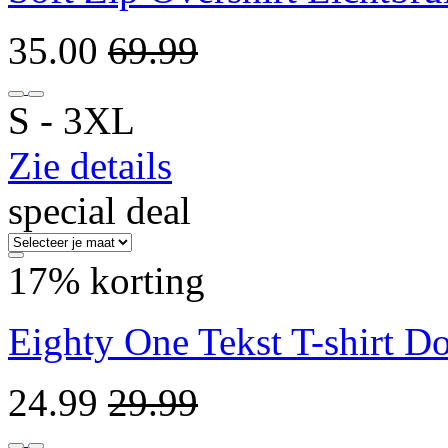
35.00
69.99
S ‐ 3XL
Zie details
special deal
17% korting
Eighty One Tekst T-shirt D
24.99
29.99