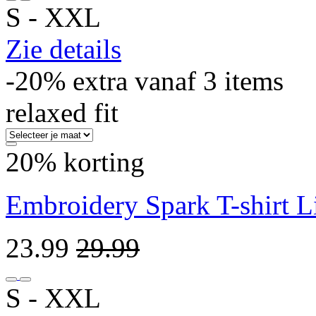
S ‐ XXL
Zie details
-20% extra vanaf 3 items
relaxed fit
20% korting
Embroidery Spark T-shirt L
23.99
29.99
S ‐ XXL