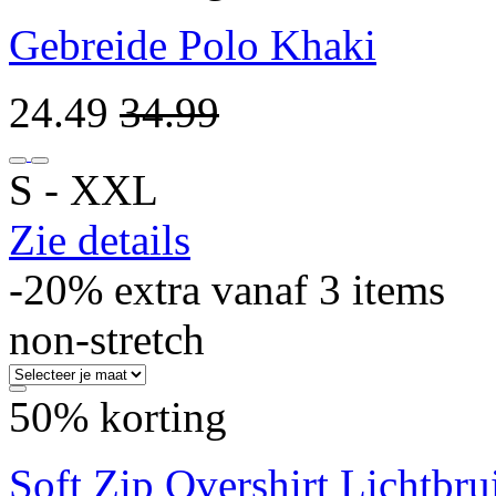
Gebreide Polo Khaki
24.49
34.99
S ‐ XXL
Zie details
-20% extra vanaf 3 items
non-stretch
50% korting
Soft Zip Overshirt Lichtbru