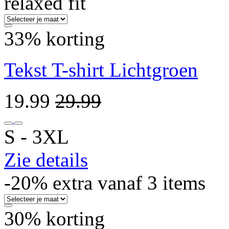
relaxed fit
33% korting
Tekst T-shirt Lichtgroen
19.99
29.99
S ‐ 3XL
Zie details
-20% extra vanaf 3 items
30% korting