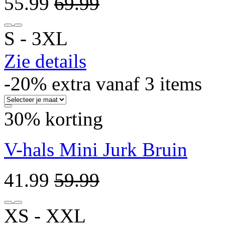
55.99
69.99
S ‐ 3XL
Zie details
-20% extra vanaf 3 items
30% korting
V-hals Mini Jurk Bruin
41.99
59.99
XS ‐ XXL