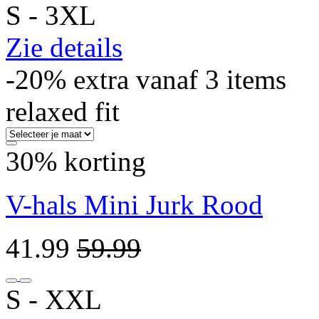
S ‐ 3XL
Zie details
-20% extra vanaf 3 items
relaxed fit
30% korting
V-hals Mini Jurk Rood
41.99
59.99
S ‐ XXL