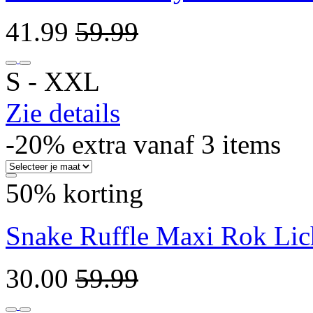
41.99
59.99
S ‐ XXL
Zie details
-20% extra vanaf 3 items
50% korting
Snake Ruffle Maxi Rok Lic
30.00
59.99