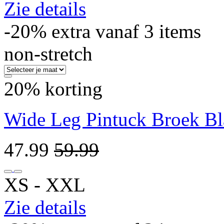
Zie details
-20% extra vanaf 3 items
non-stretch
20% korting
Wide Leg Pintuck Broek B
47.99
59.99
XS ‐ XXL
Zie details