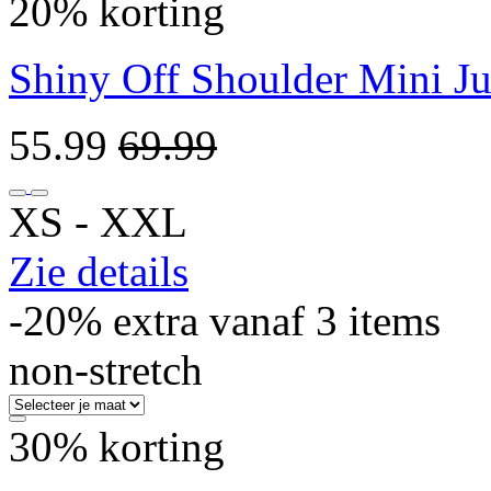
20% korting
Shiny Off Shoulder Mini J
55.99
69.99
XS ‐ XXL
Zie details
-20% extra vanaf 3 items
non-stretch
30% korting