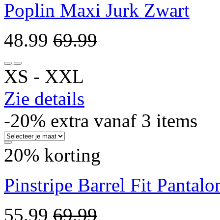
Poplin Maxi Jurk Zwart
48.99
69.99
XS ‐ XXL
Zie details
-20% extra vanaf 3 items
20% korting
Pinstripe Barrel Fit Pantalo
55.99
69.99