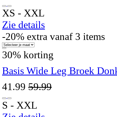
XS ‐ XXL
Zie details
-20% extra vanaf 3 items
30% korting
Basis Wide Leg Broek Don
41.99
59.99
S ‐ XXL
Zie details