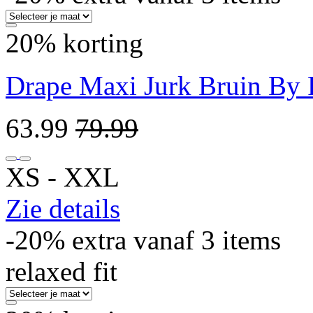
20% korting
Drape Maxi Jurk Bruin By 
63.99
79.99
XS ‐ XXL
Zie details
-20% extra vanaf 3 items
relaxed fit