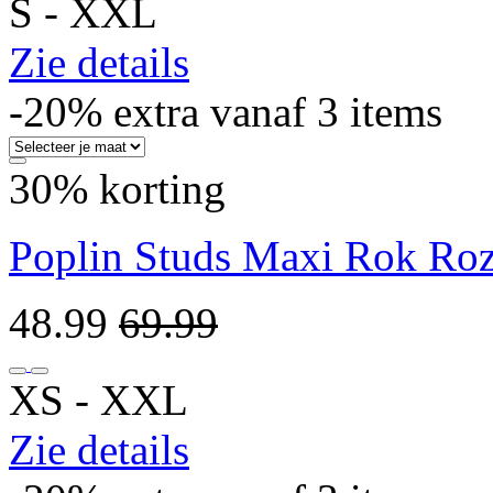
S ‐ XXL
Zie details
-20% extra vanaf 3 items
30% korting
Poplin Studs Maxi Rok Ro
48.99
69.99
XS ‐ XXL
Zie details