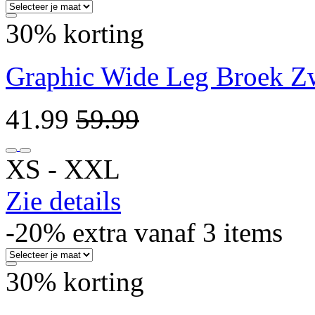
30% korting
Graphic Wide Leg Broek Z
41.99
59.99
XS ‐ XXL
Zie details
-20% extra vanaf 3 items
30% korting