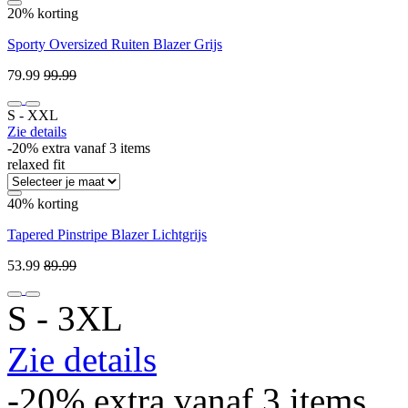
20% korting
Sporty Oversized Ruiten Blazer Grijs
79.99
99.99
S ‐ XXL
Zie details
-20% extra vanaf 3 items
relaxed fit
40% korting
Tapered Pinstripe Blazer Lichtgrijs
53.99
89.99
S ‐ 3XL
Zie details
-20% extra vanaf 3 items