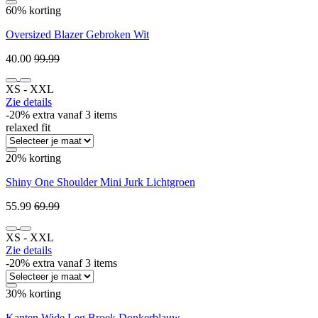
60% korting
Oversized Blazer Gebroken Wit
40.00
99.99
XS ‐ XXL
Zie details
-20% extra vanaf 3 items
relaxed fit
20% korting
Shiny One Shoulder Mini Jurk Lichtgroen
55.99
69.99
XS ‐ XXL
Zie details
-20% extra vanaf 3 items
30% korting
Kanten Wide Leg Broek Donkerblauw