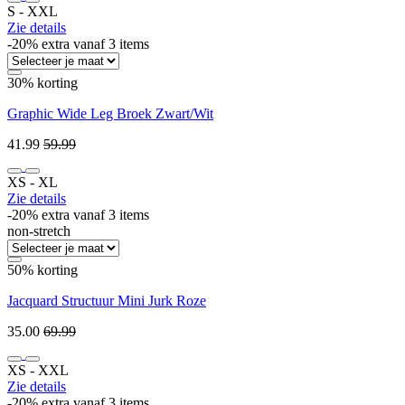
S ‐ XXL
Zie details
-20% extra vanaf 3 items
30% korting
Graphic Wide Leg Broek Zwart/Wit
41.99
59.99
XS ‐ XL
Zie details
-20% extra vanaf 3 items
non-stretch
50% korting
Jacquard Structuur Mini Jurk Roze
35.00
69.99
XS ‐ XXL
Zie details
-20% extra vanaf 3 items