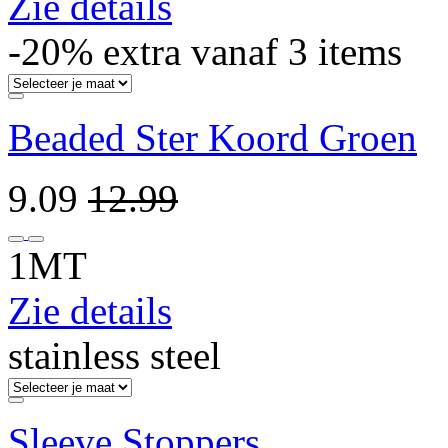
Zie details
-20% extra vanaf 3 items
Beaded Ster Koord Groen
9.09
12.99
1MT
Zie details
stainless steel
Sleeve Stoppers