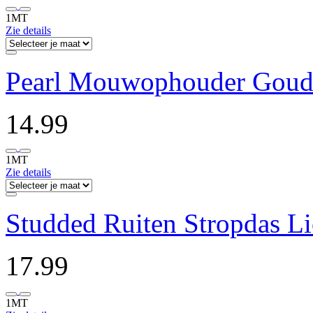
1MT
Zie details
Pearl Mouwophouder Gou
14.99
1MT
Zie details
Studded Ruiten Stropdas Li
17.99
1MT