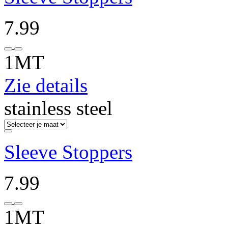
7.99
1MT
Zie details
stainless steel
Sleeve Stoppers
7.99
1MT