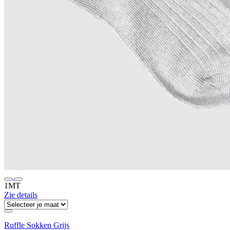
1MT
Zie details
Ruffle Sokken Grijs