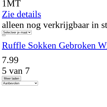
1MT
Zie details
alleen nog verkrijgbaar in s
Ruffle Sokken Gebroken W
7.99
5 van 7
Meer laden