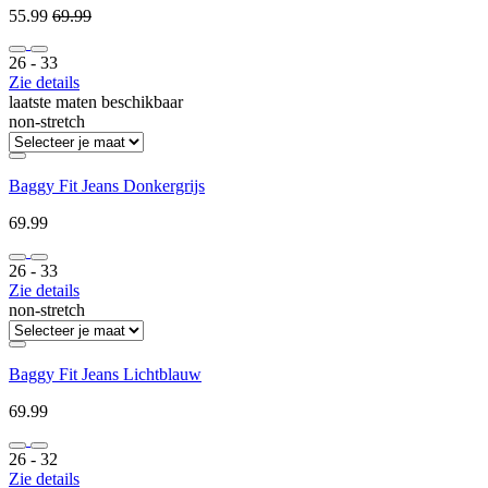
55.99
69.99
26 ‐ 33
Zie details
laatste maten beschikbaar
non-stretch
Baggy Fit Jeans Donkergrijs
69.99
26 ‐ 33
Zie details
non-stretch
Baggy Fit Jeans Lichtblauw
69.99
26 ‐ 32
Zie details