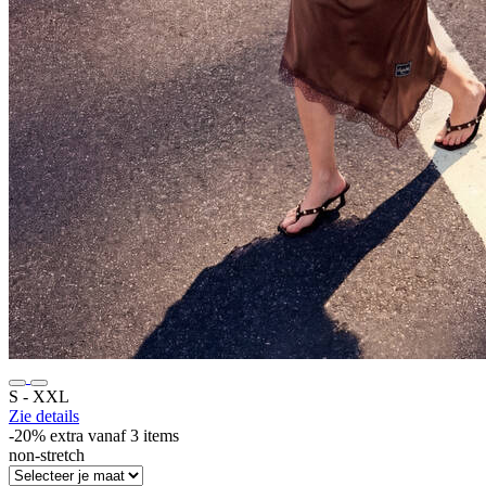
S ‐ XXL
Zie details
-20% extra vanaf 3 items
non-stretch