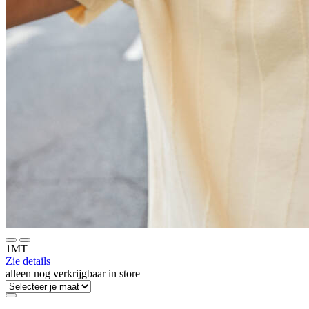
1MT
Zie details
alleen nog verkrijgbaar in store