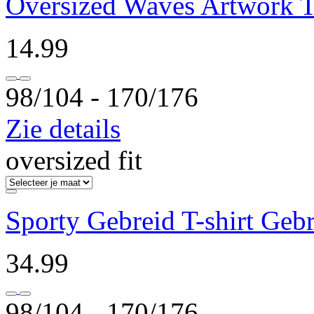
Oversized Waves Artwork T-
14.99
98/104 ‐ 170/176
Zie details
oversized fit
Sporty Gebreid T-shirt Geb
34.99
98/104 ‐ 170/176