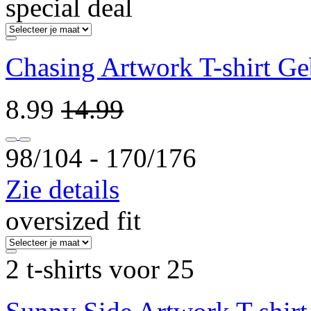
special deal
Chasing Artwork T-shirt G
8.99
14.99
98/104 ‐ 170/176
Zie details
oversized fit
2 t-shirts voor 25