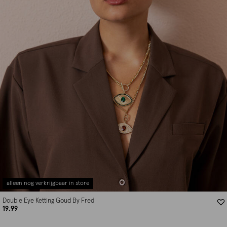
alleen nog verkrijgbaar in store
Double Eye Ketting Goud By Fred
19.99