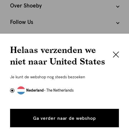
Over Shoeby
Follow Us
We houden het
Cookies
Helaas verzenden we
graag persoonlijk
Nederland
Nederlands
niet naar United States
Om je de beste gebruikservaring te kunnen bieden,
gebruiken wij cookies en daarmee vergelijkbare
Je kunt de webshop nog steeds bezoeken
technieken zoals link-tracking welke gebruikt worden
om advertenties te personaliseren...
Lees meer
Nederland
- The Netherlands
Alle
Details
cookies
Ga verder naar de webshop
tonen
toestaan
©
Alle rechten voorbehouden. Shoeby 2026