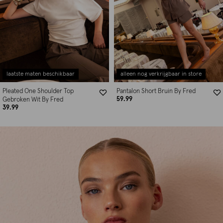
laatste maten beschikbaar
alleen nog verkrijgbaar in store
Pleated One Shoulder Top
Pantalon Short Bruin By Fred
59.99
Gebroken Wit By Fred
39.99