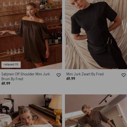
relaxed fit
Satijnen Off Shoulder Mini Jurk
Mini Jurk Zwart By Fred
69.99
Bruin By Fred
69.99